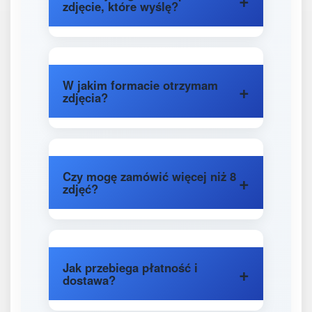
zdjęcie, które wyślę?
W jakim formacie otrzymam
zdjęcia?
Czy mogę zamówić więcej niż 8
zdjęć?
Jak przebiega płatność i
dostawa?