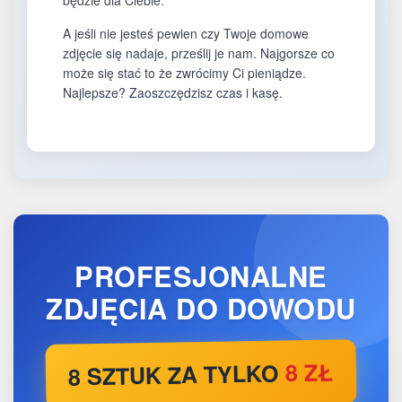
będzie dla Ciebie.
A jeśli nie jesteś pewien czy Twoje domowe
zdjęcie się nadaje, prześlij je nam. Najgorsze co
może się stać to że zwrócimy Ci pieniądze.
Najlepsze? Zaoszczędzisz czas i kasę.
PROFESJONALNE
ZDJĘCIA DO DOWODU
8 ZŁ
8 SZTUK ZA TYLKO