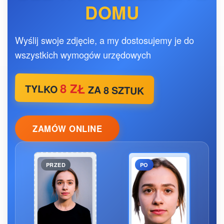
DOMU
Wyślij swoje zdjęcie, a my dostosujemy je do
wszystkich wymogów urzędowych
8 ZŁ
TYLKO
ZA 8 SZTUK
ZAMÓW ONLINE
PRZED
PO