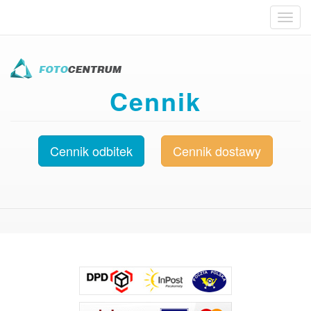
Toggl
navig
Przejdź
do
treści
Cennik
Cennik odbitek
Cennik dostawy