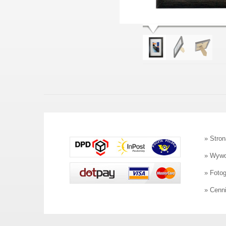
»
Stron
»
Wywo
»
Foto
»
Cenni