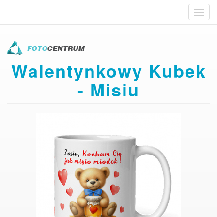
Toggl
navig
Przejdź
do
treści
Walentynkowy Kubek
- Misiu