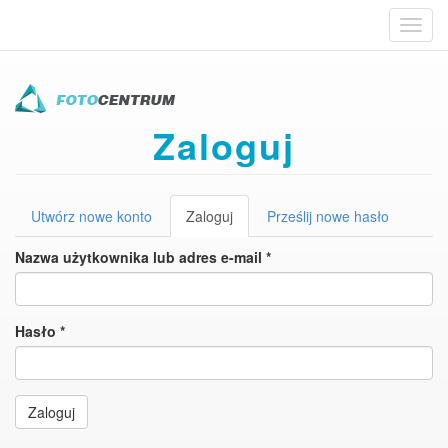
Toggl
navig
Przejdź
do
treści
Zaloguj
Karty
Utwórz nowe konto
Zaloguj
(aktywna
Prześlij nowe hasło
podstawowe
karta)
Nazwa użytkownika lub adres e-mail
*
Hasło
*
Zaloguj