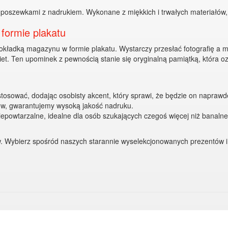
 poszewkami z nadrukiem. Wykonane z miękkich i trwałych materiałów,
formie plakatu
kładką magazynu w formie plakatu. Wystarczy przesłać fotografię a my
iet. Ten upominek z pewnością stanie się oryginalną pamiątką, która 
osować, dodając osobisty akcent, który sprawi, że będzie on naprawd
w, gwarantujemy wysoką jakość nadruku.
epowtarzalne, idealne dla osób szukających czegoś więcej niż banaln
w. Wybierz spośród naszych starannie wyselekcjonowanych prezentów i 