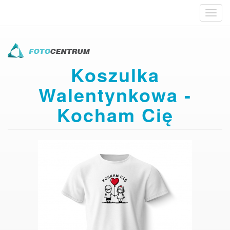
Toggl
navig
Przejdź
do
treści
Koszulka
Walentynkowa -
Kocham Cię