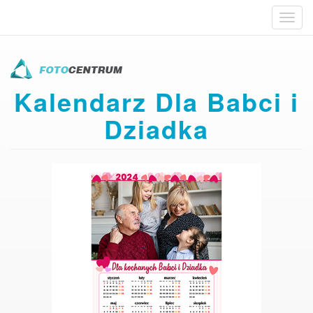
Toggl
navig
Przejdź
do
treści
Kalendarz Dla Babci i
Dziadka