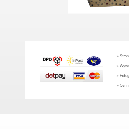
»
Stron
»
Wywo
»
Foto
»
Cenni