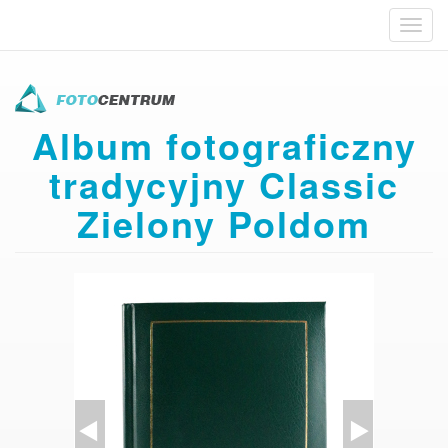
Toggl
navig
Przejdź
do
treści
Album fotograficzny
tradycyjny Classic
Zielony Poldom