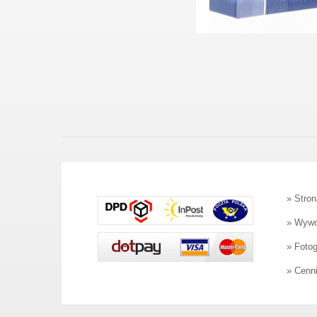
»
Stron
»
Wywo
»
Foto
»
Cenni