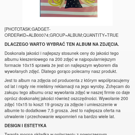
[PHOTOTASK:GADGET-
ORDER#ID=ALB00074;GROUP=ALBUM;QUANTITY=TRUE
DLACZEGO WARTO WYBRAĆ TEN ALBUM NA ZDJĘCIA.
Doskonała jakości i najlepszy stosunek ceny do jakości tego
albumu kieszeniowego na 200 zdjęć w najpopularniejszym
formacie 10x15 sprawia że jest on najlepszym wyborem dla
wywołanych zdjęć. Dlatego gorąco polecamy nasz produkt.
Jest to album na zdjęcia od producenta z którym współpracujemy
od lat i nigdy nie mieliśmy reklamacji na jego wyroby. Zchęcam do
zakupu tego albumu oraz wywołania zdjęć w naszej firmie co daje
oprócz doskonałej jakości również oszczędności. Wywołanie 200
zdjęć 10x15 to koszt 19 groszy za zdjęcie i umieszczenie w
albumie to dodatkowe 7,5 grosza. Jest to najlepsza oferta na
utrwalenie i przechowanie wspomnień na bardzo wiele lat.
DESIGN I ESTETYKA
Twarda mocna okładka w połączeniu z nowoczesnym