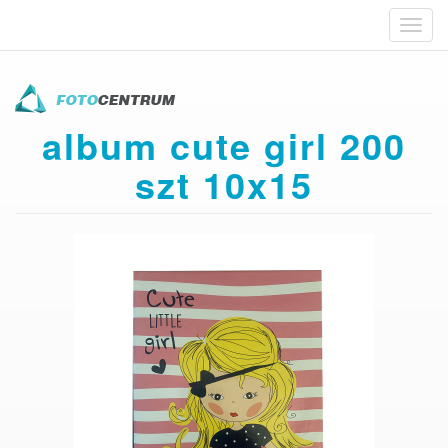
Toggl
navig
Przejdź
do
treści
album cute girl 200
szt 10x15