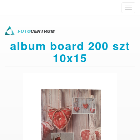
Toggl
navig
Przejdź
do
treści
album board 200 szt
10x15